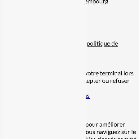
15, Rue du Glesener 1631, Luxembourg
Suivre
Suivre
© tous droits réservés
plan du site
-
mentions légales
-
politique de
confidentialité
Site propulsé par
INOVA WEB
Ce site dépose des cookies sur votre terminal lors
de votre visite. Vous pouvez accepter ou refuser
leur dépôt.
J'accepte
Je refuse
En savoir plus
Fermer
Ce site Web utilise des cookies pour améliorer
votre expérience pendant que vous naviguez sur le