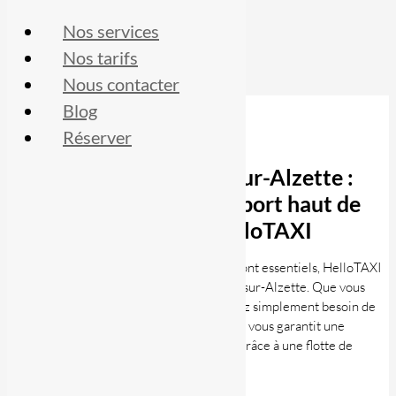
Nos services
Nos tarifs
Nous contacter
Blog
Réserver
Service taxi à Esch-sur-Alzette :
L’expérience de transport haut de
gamme avec HelloTAXI
Dans un monde où le temps et le confort sont essentiels, HelloTAXI
se distingue par son service de taxi à Esch-sur-Alzette. Que vous
soyez en voyage d’affaires ou que vous ayez simplement besoin de
vous déplacer confortablement, HelloTAXI vous garantit une
expérience de transport haut de gamme. Grâce à une flotte de
véhicules modernes et […]