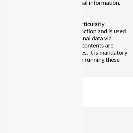
cookies do not store any personal information.
Non-necessary
Non-necessary
Any cookies that may not be particularly
necessary for the website to function and is used
specifically to collect user personal data via
analytics, ads, other embedded contents are
termed as non-necessary cookies. It is mandatory
to procure user consent prior to running these
cookies on your website.
Enregistrer & appliquer