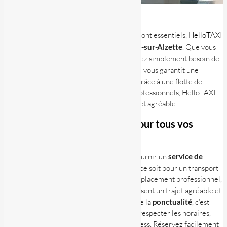
Dans un monde où le
temps
et le
confort
sont essentiels,
HelloTAXI
se distingue par son
service de taxi à Esch-sur-Alzette
. Que vous
soyez en
voyage d’affaires
ou que vous ayez simplement besoin de
vous
déplacer
confortablement, HelloTAXI vous garantit une
expérience de transport haut de gamme. Grâce à une flotte de
véhicules modernes et à des chauffeurs professionnels, HelloTAXI
vous offre une solution de transport fiable et agréable.
Un service de taxi de qualité pour tous vos
déplacements
Chez HelloTAXI, nous nous engageons à fournir un
service de
taxi
adapté à vos besoins spécifiques. Que ce soit pour un transport
privé, un transfert vers l’aéroport, ou un déplacement professionnel,
nos chauffeurs expérimentés vous garantissent un trajet agréable et
sécurisé. Nous comprenons l’importance de la
ponctualité
, c’est
pourquoi nous nous efforçons de toujours respecter les horaires,
afin que vous arriviez à destination sans stress. Réservez facilement