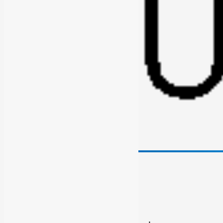

Voir le numéro

Voir l'adresse email
