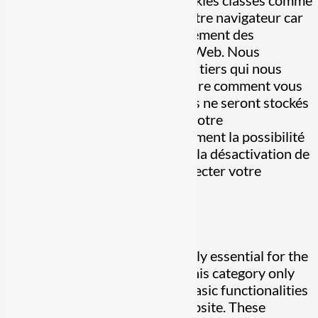
site Web. Parmi ceux-ci, les cookies classés comme
nécessaires sont stockés sur votre navigateur car
ils sont essentiels au fonctionnement des
fonctionnalités de base du site Web. Nous
utilisons également des cookies tiers qui nous
aident à analyser et à comprendre comment vous
utilisez ce site Web. Ces cookies ne seront stockés
dans votre navigateur qu'avec votre
consentement. Vous avez également la possibilité
de désactiver ces cookies. Mais la désactivation de
certains de ces cookies peut affecter votre
expérience de navigation.
Necessary
Necessary
Toujours activé
Necessary cookies are absolutely essential for the
website to function properly. This category only
includes cookies that ensures basic functionalities
and security features of the website. These