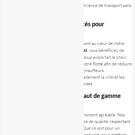
via notre
application
et profitez d’une expérience de transport sans
tracas.
Confort et sécurité : des priorités pour
HelloTAXI
La
sécurité
et le confort de nos passagers sont au cœur de notre
mission. En choisissant notre
service de taxi
, vous bénéficiez de
véhicules
modernes
et bien
entretenus
. Nous avons fait le choix
d’intégrer des véhicules électriques dans notre flotte afin de réduire
l’empreinte écologique de vos trajets. Nos chauffeurs,
professionnels et formés, connaissent parfaitement la ville et les
environs, ce qui garantit ainsi des trajets fluides.
Une expérience de transport haut de gamme
grâce à HelloTAXI
Avec HelloTAXI, chaque trajet devient un moment agréable. Nos
chauffeurs sont formés pour offrir un service de qualité, respectant
votre espace tout en étant à votre écoute. Que ce soit pour un
transport en journée ou pour un transfert nocturne, nous mettons