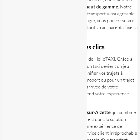
tout en œuvre pour vous offrir un
service haut de gamme
. Notre
objectif est de rendre votre expérience de transport aussi agréable
et efficace que possible. Grâce à la technologie, vous pouvez suivre
votre véhicule en temps réel et profiter de tarifs transparents, fixés à
l’avance.
Réservez votre taxi en quelques clics
La simplicité d’utilisation est l’un des atouts de HelloTAXI. Grâce à
notre
application mobile
, la réservation d’un taxi devient un jeu
d’enfant. En quelques clics, vous pouvez planifier vos trajets à
l’avance, que ce soit pour un transfert à l’aéroport ou pour un trajet
local. L’application vous permet de suivre l’arrivée de votre
chauffeur et de payer sans contact, ce qui rend votre expérience
encore plus fluide et pratique.
Si vous recherchez un
service taxi à Esch-sur-Alzette
qui combine
confort, sécurité, et ponctualité, HelloTAXI est donc la solution
idéale. Nous nous engageons à vous offrir une expérience de
transport de qualité supérieure, avec un service client irréprochable
et des véhicules modernes. Que vous ayez besoin d’un transfert