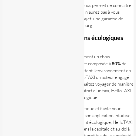
même que le chauffeur ne démarre. Cela vous permet de connaître
à l’avance le coût total de votre trajet. Vous n’aurez pas à vous
soucier de la montée des prix pendant le trajet, une garantie de
sérénité pour vos déplacements à Luxembourg.
Taxi au Luxembourg : des options écologiques
pour vos trajets
En choisissant HelloTAXI vous faites également un choix
écologique
. L’application propose une flotte composée à
80%
de
voitures
électriques
. Ces véhicules respectent l’environnement en
émettant zéro émission, ce qui fait de HelloTAXI un acteur engagé
dans la transition énergétique. Si vous souhaitez voyager de manière
responsable tout en profitant de tout le confort d’un taxi, HelloTAXI
répond parfaitement à cette exigence écologique.
HelloTAXI offre une solution moderne, pratique et fiable pour
réserver un
taxi au Luxembourg
. Grâce à son application intuitive,
à ses tarifs transparents et à son engagement écologique, HelloTAXI
est le choix idéal pour vos déplacements dans la capitale et au-delà.
Téléchargez l’application dès aujourd’hui et profitez de la simplicité,