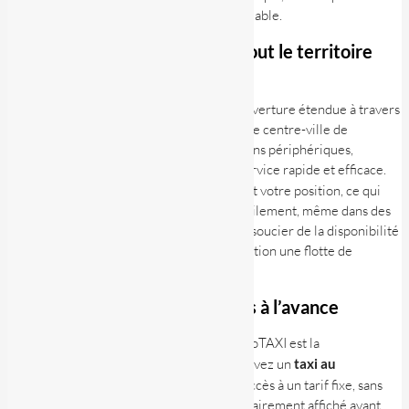
qui ont besoin d’un transport immédiat et fiable.
Une couverture étendue sur tout le territoire
luxembourgeois
Avec HelloTAXI, vous bénéficiez d’une couverture étendue à travers
tout le Luxembourg. Que vous soyez dans le centre-ville de
Luxembourg, à l’aéroport ou dans les régions périphériques,
HelloTAXI s’assure de vous proposer un service rapide et efficace.
L’application
géolocalise
automatiquement votre position, ce qui
permet au chauffeur de vous retrouver facilement, même dans des
zones plus isolées. Vous n’avez plus à vous soucier de la disponibilité
d’un taxi, car HelloTAXI met à votre disposition une flotte de
véhicules prêts à vous prendre !
Des tarifs transparents et fixés à l’avance
Un autre avantage clé de l’application HelloTAXI est la
transparence
des prix. Lorsque vous réservez un
taxi au
Luxembourg
via l’application, vous avez accès à un tarif fixe, sans
surprise. Le montant de votre course est clairement affiché avant