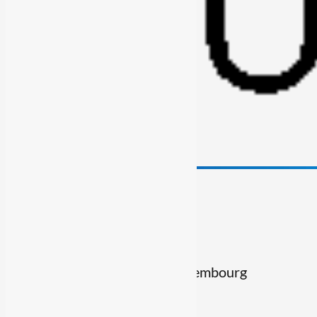

Voir le numéro

Voir l'adresse email

15, Rue du Glesener 1631, Luxembourg
Suivre