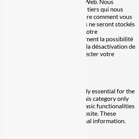
fonctionnalités de base du site Web. Nous
utilisons également des cookies tiers qui nous
aident à analyser et à comprendre comment vous
utilisez ce site Web. Ces cookies ne seront stockés
dans votre navigateur qu'avec votre
consentement. Vous avez également la possibilité
de désactiver ces cookies. Mais la désactivation de
certains de ces cookies peut affecter votre
expérience de navigation.
Necessary
Necessary
Toujours activé
Necessary cookies are absolutely essential for the
website to function properly. This category only
includes cookies that ensures basic functionalities
and security features of the website. These
cookies do not store any personal information.
Non-necessary
Non-necessary