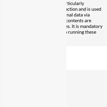
Any cookies that may not be particularly
necessary for the website to function and is used
specifically to collect user personal data via
analytics, ads, other embedded contents are
termed as non-necessary cookies. It is mandatory
to procure user consent prior to running these
cookies on your website.
Enregistrer & appliquer