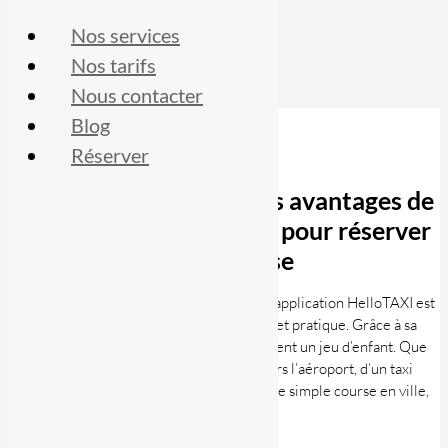
Nos services
Nos tarifs
Nous contacter
Blog
Réserver
Taxi au Luxembourg : les avantages de
l’application HelloTAXI pour réserver
votre course
Si vous cherchez un taxi au Luxembourg, l’application HelloTAXI est
la solution idéale pour un transport rapide et pratique. Grâce à sa
technologie intuitive, réserver un taxi devient un jeu d’enfant. Que
vous soyez à la recherche d’un transfert vers l’aéroport, d’un taxi
pour un rendez-vous professionnel ou d’une simple course en ville,
HelloTAXI simplifie […]