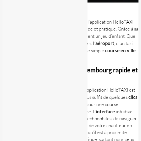
Si vous cherchez un
taxi au Luxembourg
, l’application
HelloTAXI
est la solution idéale pour un transport rapide et pratique. Grâce à sa
technologie intuitive, réserver un
taxi
devient un jeu d’enfant. Que
vous soyez à la recherche d’un
transfert
vers
l’aéroport
, d’un taxi
pour un rendez-vous professionnel ou d’une simple
course en ville
,
HelloTAXI simplifie vos déplacements.
Une réservation de taxi au Luxembourg rapide et
facile
L’un des plus grands avantages d’utiliser l’application
HelloTAXI
est
la rapidité et la facilité de réservation. Il vous suffit de quelques
clics
pour commander un
véhicule
, que ce soit pour une course
immédiate ou pour un trajet prévu à l’avance. L’
interface
intuitive
permet à tout utilisateur, même les moins technophiles, de naviguer
sans difficulté. Vous pouvez suivre l’arrivée de votre chauffeur en
temps réel et recevoir une notification dès qu’il est à proximité.
Cette simplicité rend l’application très pratique, surtout pour ceux