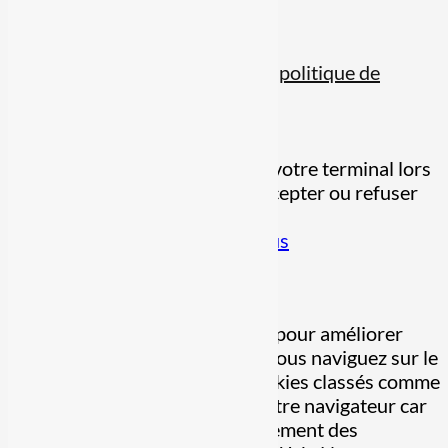
Suivre
© tous droits réservés
plan du site
-
mentions légales
-
politique de
confidentialité
Site propulsé par
INOVA WEB
Ce site dépose des cookies sur votre terminal lors
de votre visite. Vous pouvez accepter ou refuser
leur dépôt.
J'accepte
Je refuse
En savoir plus
Fermer
Ce site Web utilise des cookies pour améliorer
votre expérience pendant que vous naviguez sur le
site Web. Parmi ceux-ci, les cookies classés comme
nécessaires sont stockés sur votre navigateur car
ils sont essentiels au fonctionnement des